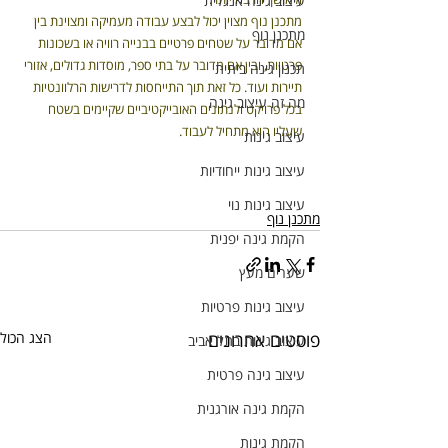
עיצוב גינה אנגלית
מתכנן נוף מצוין יכול לבצע עבודה מעמיקה ומצוינת בין 
מתכנן נוף
אם מדובר על שטחים פרטיים בבנייה רוויה או בשכונות 
פרטיות, ובין אם מדובר על בתי ספר, מוסדות גדולים, אזורי 
תכנון גינה ביתית
תיירות ועוד. כל זאת תוך התייחסות לדרישות הרלוונטיות 
מה זה עיצוב גינה
בכל פרויקט ולנתונים האובייקטיביים שקיימים בשטח 
שעליו הוא מתחיל לעבוד.
עיצוב גינות
עיצוב גינות ייחודיות
עיצוב גינות נוי
מתכנן נוף
הקמת גינה יפנית
שערים מעץ
עיצוב גינות פרטיות
פוסטים אחרונים
הצג הכול
עיצוב גינות בתל אביב
עיצוב גינה פרטית
הקמת גינה אורגנית
הקמת גינות