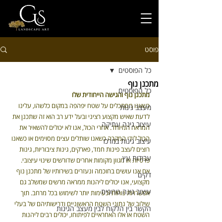
פוסט
כל הפוסטים
מתכנן נוף
כל הפוסטים
מתכנן נוף והגישה הייחודית שלו
כשאנו מסתכלים על שטח יפהפה במקום כלשהו, עלינו 
מעצב גינות
לדעת שאיש מקצוע רציני ובעל ידע רב הוא זה שתכנן את 
עיצוב גינה עתיקה
המראה המיוחד. אחרי הכול, אנו לא יכולים להשאיר את 
הכול לידי המקרה כשאנו שותלים עצים מסוימים או כשאנו 
עיצוב גינות במרכז
רוצים לעצב פינות חמד, פארקים, גינות ציבוריות, גינות 
עבודות עץ
פרטיות או מגוון מקומות אחרים שדורשים שינוי עיצובי.
אם אנו עושים בחוכמה ונעזרים בשירותיו של מתכנן נוף 
דקים
מקצועי, אנו יכולים ליהנות ממראה מרשים שמשלב גם 
עיצוב גינה טרופית
אפשרויות נוחות ונעימות יותר לשימוש בכל מרחב. תוך 
שילוב של נתוני השטח הראשוניים ודרישותיהם של בעלי 
הקשר בין הלקוח לבין מעצב הגינות
השטח או אלו האחראיים לפיתוחו, יכולים רבים ליהנות 