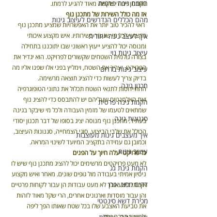
הקמת גינה פרטית
מתכנון ייחודי שקשה מאוד להגיע לרמתו.
אז מה כולל השירות של מתכנן נוף
מהם הכללים הנדרשים לעיצוב גינות
 ראוי להכיר טוב יותר את האפשרויות שמציע מתכנן נוף 
מקצועי לכל מי שנעזר בשירותיו. איש מקצוע איכותי 
איך לעצב גינה ייחודית
ומנוסה יכול להציע ייעוץ ראשוני שבו יתוכננו בתחילה 
עיצוב גינות נוי
בצורה גולמית השטחים שקשורים לפרויקט. הוא יגדיר את 
הפרויקט, יעריך את השטח, וימליץ בפני אלו שפנו אליו מה 
עיצוב גינות בדרום
בדיוק צריך לעשות כדי להציג תוצאה מרשימה.
תכנון גינה
ההתייחסות לתנאי השטח תכלול את נתוני הטופוגרפיה 
ואת האלמנטים שעליהם יש להתבסס כדי להציג נוף 
הקמת גינה פרטית
שמתאים לטעמו של מזמין העבודה ולכל מי שיבקר בגינה 
סגנונות גינה
בעתיד. מתכנן נוף מנוסה יציג בסופו של דבר תכנון יסודי 
הכולל את שלבי הביצוע, סוגי הצמחייה, סגנונות העיצוב, 
איך מעצבים גינות מעוצבות
וכמובן גם עמידה בתקציב המיועד לשינוי המראה.
עיצוב גינות
כל פרויקט יעלה חיוך על הפנים
לא מעט פרויקטים מרשימים יכול להציג מתכנן נוף שיש לו 
הקמת גינת גג
ניסיון אמיתי בעבודה מול גופים שונים. מאחר ואיש מקצוע 
דקים מסוג אורן
איכותי ביצע כבר לא מעט עבודות הן עבור לקוחות פרטיים 
והן עבור מוסדות וארגונים אחרים, הרי שקל מאוד לזהות 
מכירת דשא סינטטי
את טביעת האצבע שלו בכל שטח שאותו הפך ליפה 
ולמושך הרבה יותר.