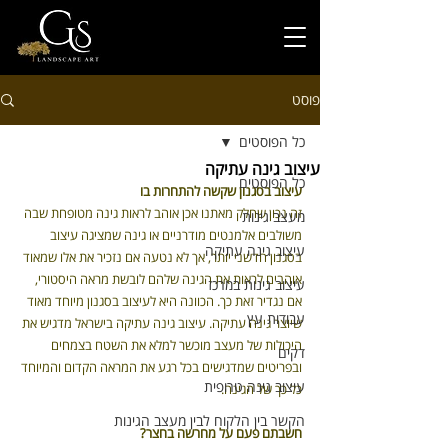
פוסט
כל הפוסטים
עיצוב גינה עתיקה
כל הפוסטים
עיצוב בסגנון שקשה להתחרות בו
זה נכון שחלק מאתנו אכן אוהב לראות גינה מטופחת שבה 
מעצב גינות
משולבים אלמנטים מודרניים או גינה שמציגה עיצוב 
עיצוב גינה עתיקה
בסגנון חדשני יותר, אך לא נטעה אם נזכיר את אלו שמאוד 
אוהבים לראות את הגינה שלהם לובשת מראה היסטורי, 
עיצוב גינות במרכז
אם נגדיר זאת כך. הכוונה היא לעיצוב בסגנון מיוחד מאוד 
עבודות עץ
שיוצר גינה עתיקה. עיצוב גינה עתיקה בישראל מדגיש את 
היכולות של מעצב מוכשר למלא את השטח בצמחים 
דקים
ובפריטים שמדגישים בכל רגע את המראה הקדום והמיוחד 
עיצוב גינה טרופית
כל כך של הגינה.
הקשר בין הלקוח לבין מעצב הגינות
חשבתם פעם על מחרשה בחצר?