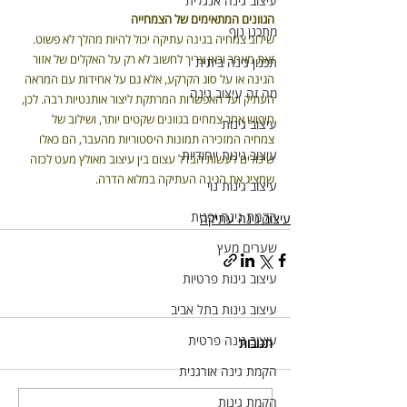
עיצוב גינה אנגלית
הגוונים המתאימים של הצמחייה
מתכנן נוף
שילוב צמחיה בגינה עתיקה יכול להיות מהלך לא פשוט. 
זאת מאחר וכאן צריך לחשוב לא רק על האקלים של אזור 
תכנון גינה ביתית
הגינה או על סוג הקרקע, אלא גם על אחידות עם המראה 
מה זה עיצוב גינה
העתיק ועל האפשרות המרתקת ליצור אותנטיות רבה. לכן, 
חיפוש אחר צמחים בגוונים שקטים יותר, ושילוב של 
עיצוב גינות
צמחיה המזכירה תמונות היסטוריות מהעבר, הם כאלו 
עיצוב גינות ייחודיות
שיכולים לעשות הבדל עצום בין עיצוב מאולץ מעט לכזה 
שמציג את הגינה העתיקה במלוא הדרה.
עיצוב גינות נוי
הקמת גינה יפנית
עיצוב גינה עתיקה
שערים מעץ
עיצוב גינות פרטיות
עיצוב גינות בתל אביב
עיצוב גינה פרטית
תגובות
הקמת גינה אורגנית
הקמת גינות