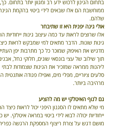
בתחום הגינון לרכוש ידע רב ומגוון יותר בתחום. כ
תכנון גינה ביתית
מה זה עיצוב גינה
עיצוב גינות
עיצ
ממוחשבת הם אלו שבאים לידי ביטוי בהקמת הגינה, 
שלהם.
אולי גינה יפנית היא זו שתיבחר
שערים מעץ
עיצוב גינות פרטיות
אלו שרוצים לראות עד כמה עיצוב גינות ייחודיות הו
גינות שונות. הדבר מתאים למי שמבקש לראות כיצד גי
מדגיש את האיפוק שמוכר כל כך מתרבות יפן העתי
תוך שילוב של עצי בונסאי שונים, חלוקי נחל, אבנים 
ליהנות ממראה שמזכיר את הגינות שצמודות לבתי הע
סלעים ציוריים, מפלי מים, ואפילו פגודה אותנטית
מרהיבה ביותר.
גם לנוף האיטלקי יש מה להציע
מי שלא מתאים לו הסגנון היפני יכול לראות כיצד 
ייחודיות יכולה לבוא לידי ביטוי במראה איטלקי. יש 
מושם דגש על צורת ריצוף המספקת הרגשה כפרית, 