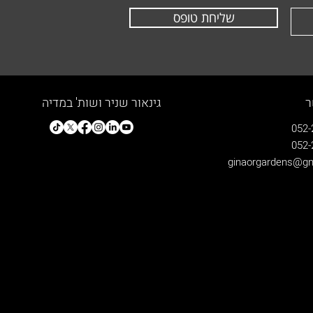
שליחת טופס
ר
גינאור שניר ושות' במדיה
052-
052-
ginaorgardens@gm