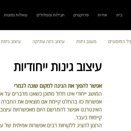
בית
אודות
פרויקטים
חבילות ומסלולים
שאלות נפוצות
כל הפוסטים
מעצב גינות
עיצוב גינה עתיקה
עיצוב גינות
עיצוב גינות ייחודיות
הקשר בין הלקוח לבין מעצב הגינות
הקמת גינה פרטית
אפשר להפוך את הגינה למקום שונה לגמרי
עיצוב גינות נוי
עיצוב גינות בדרום
תכנון גינה
הקמת 
המושג ייחודי אינו חלול מתוכן כשאנו מדברים על 
אפשרות כזו בהחלט קיימת אם מוצאים את החברה הנכ
האינטרנט אפשר להתרשם היום מאפשרויות עיצוב מר
עיצוב גינות
הקמת גינת גג
דקים מסוג אורן
מכירת
קיימות בעבר.
הרצון להציג ללקוחות רבים אפשרות אמיתית של עיצו