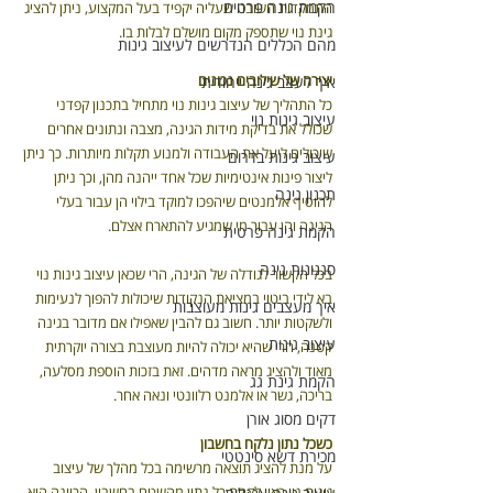
הקמת גינה פרטית
התמקדות חשובה שעליה יקפיד בעל המקצוע, ניתן להציג 
גינת נוי שתספק מקום מושלם לבלות בו.
מהם הכללים הנדרשים לעיצוב גינות
יצירה של שילובים נכונים
איך לעצב גינה ייחודית
כל התהליך של עיצוב גינות נוי מתחיל בתכנון קפדני 
עיצוב גינות נוי
שכולל את בדיקת מידות הגינה, מצבה ונתונים אחרים 
שיכולים ליעל את העבודה ולמנוע תקלות מיותרות. כך ניתן 
עיצוב גינות בדרום
ליצור פינות אינטימיות שכל אחד ייהנה מהן, וכך ניתן 
תכנון גינה
להוסיף אלמנטים שיהפכו למוקד בילוי הן עבור בעלי 
הגינה והן עבור מי שמגיע להתארח אצלם.
הקמת גינה פרטית
סגנונות גינה
בכל הקשור לגודלה של הגינה, הרי שכאן עיצוב גינות נוי 
בא לידי ביטוי במציאת הנקודות שיכולות להפוך לנעימות 
איך מעצבים גינות מעוצבות
ולשקטות יותר. חשוב גם להבין שאפילו אם מדובר בגינה 
עיצוב גינות
קטנה, הרי שהיא יכולה להיות מעוצבת בצורה יוקרתית 
מאוד ולהציג מראה מדהים. זאת בזכות הוספת מסלעה, 
הקמת גינת גג
בריכה, גשר או אלמנט רלוונטי ונאה אחר.
דקים מסוג אורן
כשכל נתון נלקח בחשבון
מכירת דשא סינטטי
על מנת להציג תוצאה מרשימה בכל מהלך של עיצוב 
גינות נוי ראוי לקחת כל נתון מהשטח בחשבון. הכוונה היא 