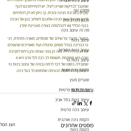
עיצוב גינה אנגלית
שמעבר לבדיקות שציינו לעיל, יש להתייחס גם לנוף 
מתכנן נוף
שקיים בסביבת הגינה והבית. כך ניתן לא רק להתייחס 
לרצונותיו של בעל הגינה אלא גם לשילוב נכון של הגינה 
תכנון גינה ביתית
בנוף הכללי (או להבלטתה בצורה מעניינת יותר).
מה זה עיצוב גינה
בפועל, מדובר על שילוב של ספסלים, תאורה מיוחדת, דגי 
עיצוב גינות
נוי בבריכה בגודל מסוים, פרגולה ועוד מאפיינים שהופכים 
עיצוב גינות ייחודיות
את הגינה ליחידה נאה הן בפני עצמה והן ביחס לסביבה 
שבה היא ממוקמת. תשומת לב רבה לכל פרט היא זו 
עיצוב גינות נוי
שמובילה בסופו של דבר לרמה גבוהה של עיצוב גינות נוי 
הקמת גינה יפנית
ולהענקת התחושה הנעימה שמחפש כל בעל גינה.
שערים מעץ
עיצוב גינות נוי
עיצוב גינות פרטיות
עיצוב גינות בתל אביב
עיצוב גינה פרטית
הקמת גינה אורגנית
פוסטים אחרונים
הצג הכול
הקמת גינות