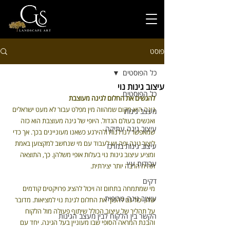
פוסט
כל הפוסטים
עיצוב גינות נוי
כל הפוסטים
להגשים את החלום לגינה מעוצבת
גינה היא מקום שמהווה מין מפלט עבור לא מעט ישראלים 
מעצב גינות
ואנשים בעולם הגדול. היופי של גינה מעוצבת הוא כזה 
עיצוב גינה עתיקה
שמאפשר לנו לנוח ולהירגע כשאנו מעוניינים בכך. אך כדי 
ליצור גינה יפה יש לעבוד עם מי שנחשב למקצוען באמת 
עיצוב גינות במרכז
ומציע עיצוב גינות נוי בעלות אופי משלהן. כך, התוצאה 
עבודות עץ
תהיה הרבה יותר יצירתית.
דקים
מי שמתמחה בתחום זה ויכול להציג פרויקטים קודמים 
עיצוב גינה טרופית
שלו, יכול גם להפוך את החלום לגינת נוי למציאות. מדובר 
על תהליך של עיצוב הכולל שיתוף פעולה מול הלקוח 
הקשר בין הלקוח לבין מעצב הגינות
והבנת המראה הסופי שבו מעוניין בעל הגינה. יחד עם 