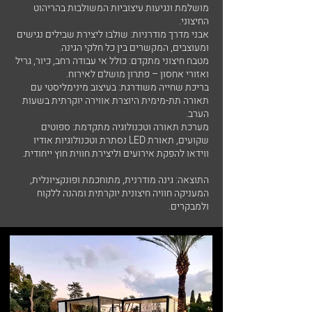
מושלמת ונגיעות עיצוביות המשולבות בהריהוט
החיצוני.
אבני מדרך מודרניות: שולבו ליצירת שבילים נגישים
ומעוצבים, המקשרים בין כל חלקי הגינה.
מטבח חיצוני מתקדם: כולל אי עבודה רחב, כיור, גריל
ואזורי אחסון – פתרון מושלם לאירוח.
בריכת שחייה משודרגת: בעיצוב מינימליסטי עם
תאורה תת-מימית היוצרת אווירה יוקרתית בשעות
הערב.
מערכת תאורה וטכנולוגיה מתקדמת: ספוטים
שקועים, תאורת LED נסתרת וטכנולוגיות אודיו
ווידאו להפקת אירועים וליצירת חווית חוץ ייחודית.
התוצאה: גינה מודרנית, מתוחכמת ופונקציונלית,
המעניקה חוויה חיצונית יוקרתית ומהנה ללקוח
ולמבקרים.