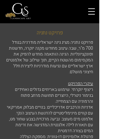
פרויקט נתניה
פרויקט נתניה מציג גינה ישראלית מודרנית בגודל
700 מ"ר, שבה עיצוב מחודש מקנה יוקרה, חדשנות
ופונקציונליות. הגינה הותאמה מחדש להפיק את
המקסימום מהשטח הקיים, תוך שילוב של אלמנטים
ארץ ישראליים עם נגיעות מודרניות ליצירת חלל
חיצוני מושלם.
עיקרי הפרויקט
ריצוף יוקרתי: שימוש באריחים גדולים ואחידים
בגימור ניטרלי, היוצרים תחושת מרחב פתוח
והרמוניה עם הצמחייה.
אדניות והרכבים אדריכליים: בנויים מבלוק אמריקאי
עם קווים מינימליסטיים להדגשת העיצוב הנקי.
אלמנט מים מעוצב: נביעה מרכזית בצבע שחור מט,
עם תאורת לילה אלגנטית המדגישה את זרימת
המים בצורה דרמטית.
פרגולת אלומיניום דו-גוונית: מספקת הצללה